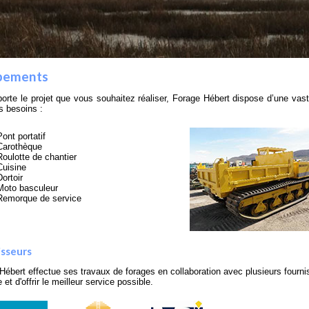
pements
orte le projet que vous souhaitez réaliser, Forage Hébert dispose d’une v
s besoins :
Pont portatif
Carothèque
Roulotte de chantier
Cuisine
Dortoir
Moto basculeur
Remorque de service
isseurs
Hébert effectue ses travaux de forages en collaboration avec plusieurs fourn
e et d'offrir le meilleur service possible.