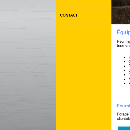
CONTACT
Équi
Peu imp
tous vo
Fourn
Forage 
clientèl